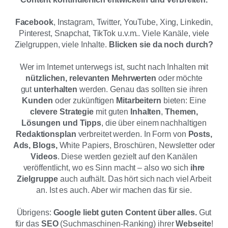
Facebook
, Instagram, Twitter, YouTube, Xing, Linkedin,
Pinterest, Snapchat, TikTok u.v.m.. Viele Kanäle, viele
Zielgruppen, viele Inhalte.
Blicken sie da noch durch?
Wer im Internet unterwegs ist, sucht nach Inhalten mit
nützlichen, relevanten Mehrwerten
oder möchte
gut
unterhalten
werden. Genau das sollten sie ihren
Kunden
oder zukünftigen
Mitarbeitern
bieten: Eine
clevere Strategie
mit guten
Inhalten
,
Themen,
Lösungen und Tipps
, die über einem nachhaltigen
Redaktionsplan
verbreitet werden. In Form von
Posts,
Ads,
Blogs,
White Papiers, Broschüren, Newsletter oder
Videos
. Diese werden gezielt auf den Kanälen
veröffentlicht, wo es Sinn macht – also wo sich
ihre
Zielgruppe
auch aufhält. Das hört sich nach viel Arbeit
an. Ist es auch. Aber wir machen das für sie.
Übrigens:
Google liebt guten Content über alles.
Gut
für das
SEO
(Suchmaschinen-Ranking) ihrer
Webseite
!