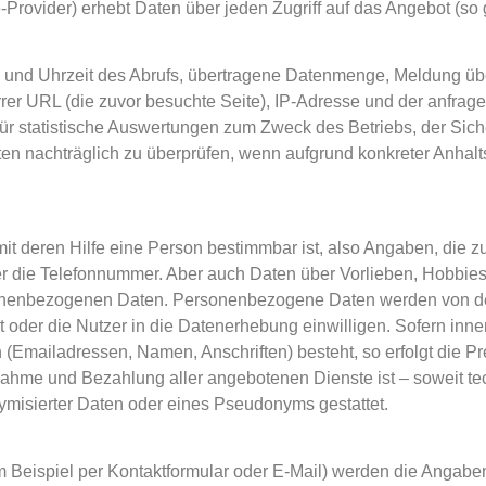
rovider) erhebt Daten über jeden Zugriff auf das Angebot (so g
und Uhrzeit des Abrufs, übertragene Datenmenge, Meldung über
rer URL (die zuvor besuchte Seite), IP-Adresse und der anfrage
für statistische Auswertungen zum Zweck des Betriebs, der Sic
aten nachträglich zu überprüfen, wenn aufgrund konkreter Anhalt
t deren Hilfe eine Person bestimmbar ist, also Angaben, die z
 die Telefonnummer. Aber auch Daten über Vorlieben, Hobbies
enbezogenen Daten. Personenbezogene Daten werden von dem
t oder die Nutzer in die Datenerhebung einwilligen. Sofern inne
 (Emailadressen, Namen, Anschriften) besteht, so erfolgt die P
chnahme und Bezahlung aller angebotenen Dienste ist – soweit 
misierter Daten oder eines Pseudonyms gestattet.
 Beispiel per Kontaktformular oder E‑Mail) werden die Angabe