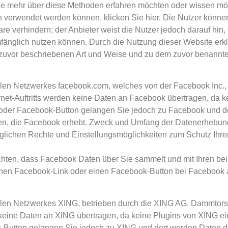
e mehr über diese Methoden erfahren möchten oder wissen möc
verwendet werden können, klicken Sie hier. Die Nutzer können 
e verhindern; der Anbieter weist die Nutzer jedoch darauf hin,
fänglich nutzen können. Durch die Nutzung dieser Website erklä
 zuvor beschriebenen Art und Weise und zu dem zuvor benannt
zialen Netzwerkes facebook.com, welches von der Facebook Inc.,
rnet-Auftritts werden keine Daten an Facebook übertragen, da
k oder Facebook-Button gelangen Sie jedoch zu Facebook und 
en, die Facebook erhebt. Zweck und Umfang der Datenerhebung
lichen Rechte und Einstellungsmöglichkeiten zum Schutz Ihrer
hten, dass Facebook Daten über Sie sammelt und mit Ihren be
 einen Facebook-Link oder einen Facebook-Button bei Facebook
sozialen Netzwerkes XING, betrieben durch die XING AG, Dammt
 keine Daten an XING übertragen, da keine Plugins von XING e
G-Button gelangen Sie jedoch zu XING und dort werden Daten d