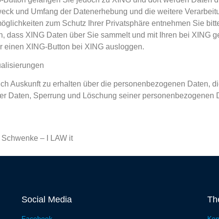
weck und Umfang der Datenerhebung und die weitere Verarbei
glichkeiten zum Schutz Ihrer Privatsphäre entnehmen Sie bitte
n, dass XING Daten über Sie sammelt und mit Ihren bei XING g
er einen XING-Button bei XING ausloggen.
ualisierungen
lich Auskunft zu erhalten über die personenbezogenen Daten, di
tiger Daten, Sperrung und Löschung seiner personenbezogenen 
 Schwenke – I LAW it
Social Media
Th
Facebook
Kon