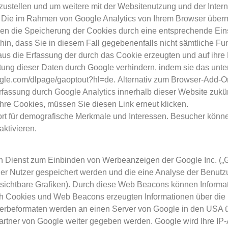
ustellen und um weitere mit der Websitenutzung und der Inter
Die im Rahmen von Google Analytics von Ihrem Browser übermit
n die Speicherung der Cookies durch eine entsprechende Einst
hin, dass Sie in diesem Fall gegebenenfalls nicht sämtliche F
us die Erfassung der durch das Cookie erzeugten und auf ihre
itung dieser Daten durch Google verhindern, indem sie das unt
google.com/dlpage/gaoptout?hl=de. Alternativ zum Browser-Add-
Erfassung durch Google Analytics innerhalb dieser Website zukün
hre Cookies, müssen Sie diesen Link erneut klicken.
ort für demografische Merkmale und Interessen. Besucher könn
ktivieren.
n Dienst zum Einbinden von Werbeanzeigen der Google Inc. („
der Nutzer gespeichert werden und die eine Analyse der Benut
chtbare Grafiken). Durch diese Web Beacons können Informat
h Cookies und Web Beacons erzeugten Informationen über die B
Werbeformaten werden an einen Server von Google in den USA ü
rtner von Google weiter gegeben werden. Google wird Ihre IP-