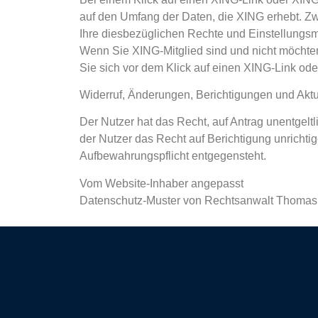
auf den Umfang der Daten, die XING erhebt. Z
Ihre diesbezüglichen Rechte und Einstellungsmö
Wenn Sie XING-Mitglied sind und nicht möchte
Sie sich vor dem Klick auf einen XING-Link od
Widerruf, Änderungen, Berichtigungen und Akt
Der Nutzer hat das Recht, auf Antrag unentgelt
der Nutzer das Recht auf Berichtigung unrich
Aufbewahrungspflicht entgegensteht.
Vom Website-Inhaber angepasst
Datenschutz-Muster von Rechtsanwalt Thomas