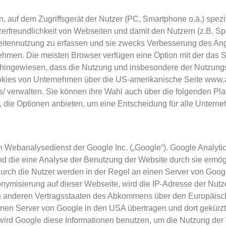
n, auf dem Zugriffsgerät der Nutzer (PC, Smartphone o.ä.) spez
zerfreundlichkeit von Webseiten und damit den Nutzern (z.B. 
seitennutzung zu erfassen und sie zwecks Verbesserung des An
ehmen. Die meisten Browser verfügen eine Option mit der das 
auf hingewiesen, dass die Nutzung und insbesondere der Nutzun
kies von Unternehmen über die US-amerikanische Seite www.ab
verwalten. Sie können ihre Wahl auch über die folgenden Platt
m, die Optionen anbieten, um eine Entscheidung für alle Unternehm
 Webanalysedienst der Google Inc. („Google“). Google Analytic
d die eine Analyse der Benutzung der Website durch sie ermög
urch die Nutzer werden in der Regel an einen Server von Goog
nonymisierung auf dieser Webseite, wird die IP-Adresse der Nut
in anderen Vertragsstaaten des Abkommens über den Europäisch
inen Server von Google in den USA übertragen und dort gekürzt.
e wird Google diese Informationen benutzen, um die Nutzung de