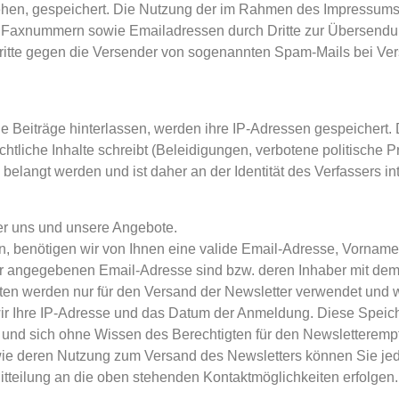
tehen, gespeichert. Die Nutzung der im Rahmen des Impressums 
d Faxnummern sowie Emailadressen durch Dritte zur Übersendun
Schritte gegen die Versender von sogenannten Spam-Mails bei Ve
eiträge hinterlassen, werden ihre IP-Adressen gespeichert. Das
liche Inhalte schreibt (Beleidigungen, verbotene politische Pr
belangt werden und ist daher an der Identität des Verfassers int
ber uns und unsere Angebote.
benötigen wir von Ihnen eine valide Email-Adresse, Vorname (
er angegebenen Email-Adresse sind bzw. deren Inhaber mit dem
en werden nur für den Versand der Newsletter verwendet und we
ir Ihre IP-Adresse und das Datum der Anmeldung. Diese Speich
 und sich ohne Wissen des Berechtigten für den Newsletterempf
ie deren Nutzung zum Versand des Newsletters können Sie jede
Mitteilung an die oben stehenden Kontaktmöglichkeiten erfolgen.