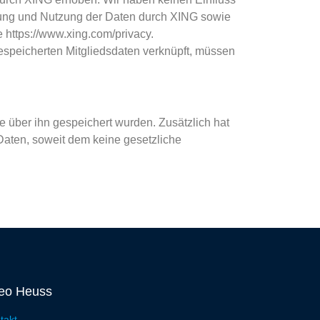
tung und Nutzung der Daten durch XING sowie
 https://www.xing.com/privacy.
espeicherten Mitgliedsdaten verknüpft, müssen
e über ihn gespeichert wurden. Zusätzlich hat
Daten, soweit dem keine gesetzliche
eo Heuss
takt