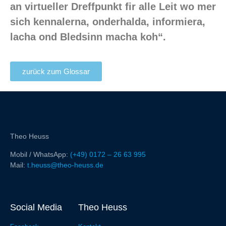
an virtueller Dreffpunkt fir alle Leit wo mer
sich kennalerna, onderhalda, informiera,
lacha ond Bledsinn macha koh“.
zurück zum Glossar
Theo Heuss
Mobil / WhatsApp:
(+49) 0172 – 26 63 995
Mail:
t.heuss@theo-heuss.de
Social Media
Theo Heuss